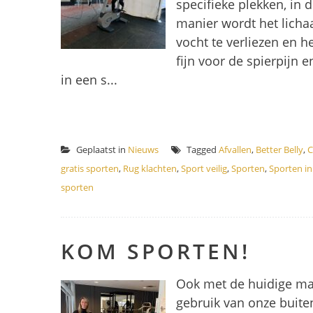
specifieke plekken, in
manier wordt het lich
vocht te verliezen en h
fijn voor de spierpijn 
in een s...
Geplaatst in
Nieuws
Tagged
Afvallen
,
Better Belly
,
C
gratis sporten
,
Rug klachten
,
Sport veilig
,
Sporten
,
Sporten i
sporten
KOM SPORTEN!
Ook met de huidige ma
gebruik van onze buiten