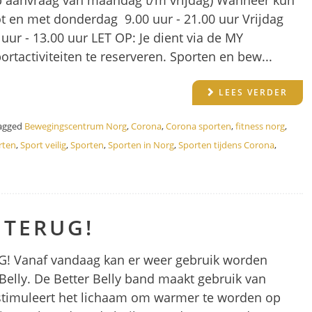
op aanvraag van maandag t/m vrijdag) Wanneer kun
t en met donderdag 9.00 uur - 21.00 uur Vrijdag
uur - 13.00 uur LET OP: Je dient via de MY
tactiviteiten te reserveren. Sporten en bew...
LEES VERDER
agged
Bewegingscentrum Norg
,
Corona
,
Corona sporten
,
fitness norg
,
rten
,
Sport veilig
,
Sporten
,
Sporten in Norg
,
Sporten tijdens Corona
,
 TERUG!
UG! Vanaf vandaag kan er weer gebruik worden
Belly. De Better Belly band maakt gebruik van
timuleert het lichaam om warmer te worden op