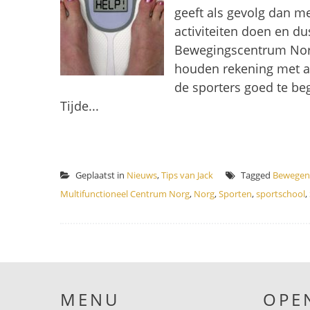
geeft als gevolg dan m
activiteiten doen en du
Bewegingscentrum Norg
houden rekening met all
de sporters goed te be
Tijde...
Geplaatst in
Nieuws
,
Tips van Jack
Tagged
Bewegen
Multifunctioneel Centrum Norg
,
Norg
,
Sporten
,
sportschool
,
MENU
OPE