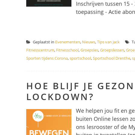
Inschrijven tussen 15
toepassing - Actie ab
Geplaatst in
Evenementen
,
Nieuws
,
Tips van Jack
T
Fitnesscentrum
,
Fitnesschool
,
Groepsles
,
Groepslessen
,
Groe
Sporten tijdens Corona
,
sportschool
,
Sportschool Drenthe
,
s
HOE BLIJF JE GEZON
LOCKDOWN?
We helpen jou fit en ge
buiten Online lessen zo
ons lesrooster of de M