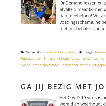
OnDemand lessen en zorg 
afvallen, maar komen de
dan meehelpen! Wij zo
voedingsschema, helpen
met het behalen van je
Geplaatst in
Evenementen
,
Nieuws
Tagged
Bewegi
Fitnesscentrum
,
Fitnesschool
,
Multifunctioneel Centrum Nor
tijdens Corona
,
sportschool
,
Sportschool Drenthe
,
Veilig spo
GA JIJ BEZIG MET 
Het CoViD-19 virus is n
wereld en weerhoudt de