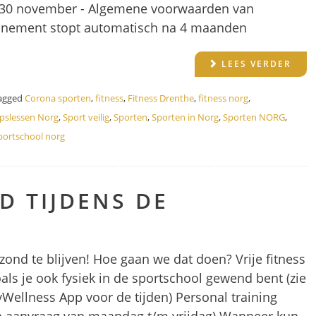
 - 30 november - Algemene voorwaarden van
onnement stopt automatisch na 4 maanden
LEES VERDER
agged
Corona sporten
,
fitness
,
Fitness Drenthe
,
fitness norg
,
pslessen Norg
,
Sport veilig
,
Sporten
,
Sporten in Norg
,
Sporten NORG
,
portschool norg
D TIJDENS DE
zond te blijven! Hoe gaan we dat doen? Vrije fitness
als je ook fysiek in de sportschool gewend bent (zie
yWellness App voor de tijden) Personal training