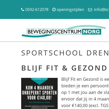
0592-612078
openingstijden
info@bc
SPORTSCHOOL DRE
BLIJF FIT & GEZOND
Blijf Fit en Gezond is e
bieden je een persoonl
op 1 met jou aan de sl
ervoor dat jij in 4 ma
voor €140,00 (excl. TG