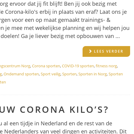
ervoor dat jij fit blijft! Ben jij ook bezig met
 Corona-kilo's erbij in plaats van eraf? Laat ons je
rgen voor een op maat gemaakt trainings- &
 je mee met wekelijkse planning en wij helpen jou
 doelen! Ga je liever bezig met opbouwen van ...
LEES VERDER
ngscentrum Norg
,
Corona sporten
,
COVID-19 sporten
,
fitness norg
,
g
,
Ondemand sporten
,
Sport veilig
,
Sporten
,
Sporten in Norg
,
Sporten
rten
JOUW CORONA KILO’S?
u al een tijdje in Nederland en de rest van de
 Nederlanders van veel dingen en activiteiten. Dit