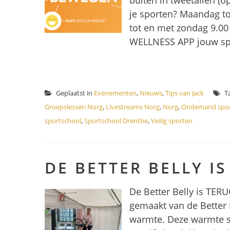
buiten in tweetallen (
je sporten? Maandag to
tot en met zondag 9.00 
WELLNESS APP jouw spor
Geplaatst in
Evenementen
,
Nieuws
,
Tips van Jack
T
Groepslessen Norg
,
Livestreams Norg
,
Norg
,
Ondemand spo
sportschool
,
Sportschool Drenthe
,
Veilig sporten
DE BETTER BELLY IS
De Better Belly is TER
gemaakt van de Better 
warmte. Deze warmte s