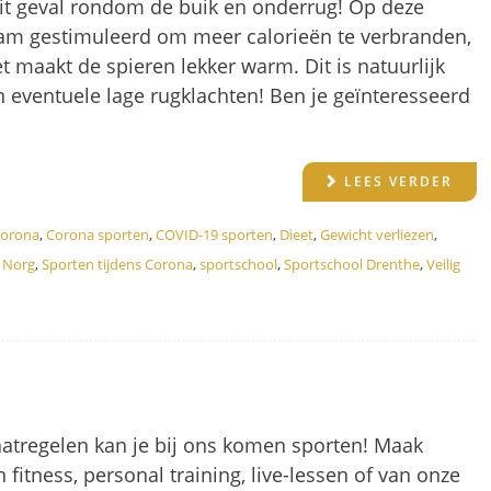
 dit geval rondom de buik en onderrug! Op deze
aam gestimuleerd om meer calorieën te verbranden,
et maakt de spieren lekker warm. Dit is natuurlijk
en eventuele lage rugklachten! Ben je geïnteresseerd
LEES VERDER
orona
,
Corona sporten
,
COVID-19 sporten
,
Dieet
,
Gewicht verliezen
,
n Norg
,
Sporten tijdens Corona
,
sportschool
,
Sportschool Drenthe
,
Veilig
atregelen kan je bij ons komen sporten! Maak
 fitness, personal training, live-lessen of van onze