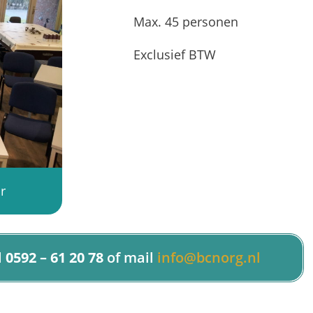
Max. 45 personen
Exclusief BTW
r
l
0592 – 61 20 78
of mail
info@bcnorg.nl