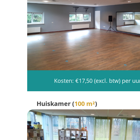
Kosten: €17,50 (excl. btw) per uu
Huiskamer (
100 m²
)