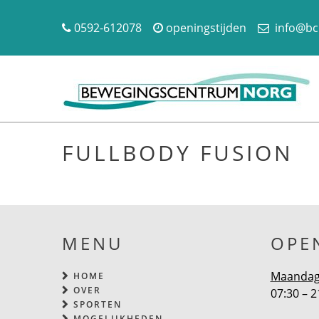
0592-612078
openingstijden
info@bc
FULLBODY FUSION
MENU
OPE
Maandag 
HOME
OVER
07:30 – 2
SPORTEN
MOGELIJKHEDEN