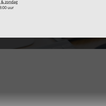
 & zondag
3:00 uur