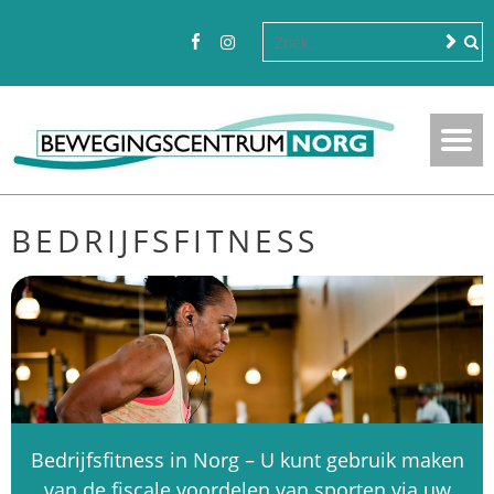
BEDRIJFSFITNESS
Bedrijfsfitness in Norg – U kunt gebruik maken
van de fiscale voordelen van sporten via uw