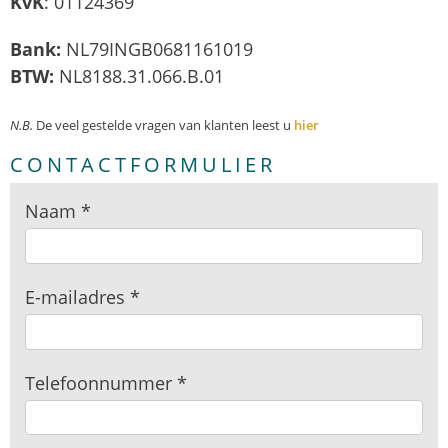
KvK
: 01124369
Bank:
NL79INGB0681161019
BTW:
NL8188.31.066.B.01
N.B.
De veel gestelde vragen van klanten leest u
hier
CONTACTFORMULIER
Contact
Naam
*
E-mailadres
*
Telefoonnummer
*