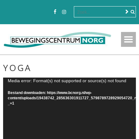
YOGA
Videospeler
Media error: Format(s) not supported or source(s) not found
Bestand downloaden: https://www.bcnorg.nl/wp-
content/uploads/19438742_285636301911727_5798789728929054720_n
_=1