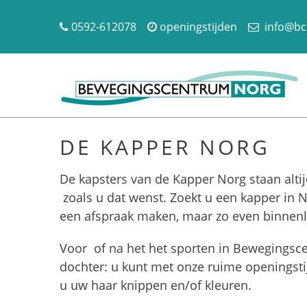
0592-612078
openingstijden
info@bc
DE KAPPER NORG
De kapsters van de Kapper Norg staan alti
zoals u dat wenst. Zoekt u een kapper in N
een afspraak maken, maar zo even binnenl
Voor of na het het sporten in Bewegingsc
dochter: u kunt met onze ruime openingstijd
u uw haar knippen en/of kleuren.