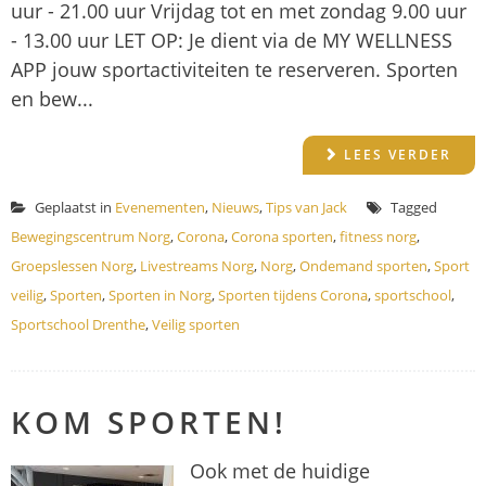
uur - 21.00 uur Vrijdag tot en met zondag 9.00 uur
- 13.00 uur LET OP: Je dient via de MY WELLNESS
APP jouw sportactiviteiten te reserveren. Sporten
en bew...
LEES VERDER
Geplaatst in
Evenementen
,
Nieuws
,
Tips van Jack
Tagged
Bewegingscentrum Norg
,
Corona
,
Corona sporten
,
fitness norg
,
Groepslessen Norg
,
Livestreams Norg
,
Norg
,
Ondemand sporten
,
Sport
veilig
,
Sporten
,
Sporten in Norg
,
Sporten tijdens Corona
,
sportschool
,
Sportschool Drenthe
,
Veilig sporten
KOM SPORTEN!
Ook met de huidige