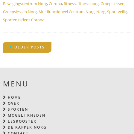
Bewegingscentrum Norg
,
Corona
,
fitness
,
fitness norg
,
Groepslessen
,
Groepslessen Norg
,
Multifunctioneel Centrum Norg
,
Norg
,
Sport veilig
,
Sporten tijdens Corona
POSTS
OLDER POSTS
NAVIGATION
MENU
HOME
OVER
SPORTEN
MOGELIJKHEDEN
LESROOSTER
DE KAPPER NORG
CONTACT