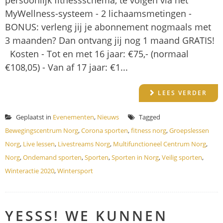
persoonlijk fitnessschema, te volgen via het
MyWellness-systeem - 2 lichaamsmetingen -
BONUS: verleng jij je abonnement nogmaals met
3 maanden? Dan ontvang jij nog 1 maand GRATIS!
Kosten - Tot en met 16 jaar: €75,- (normaal
€108,05) - Van af 17 jaar: €1...
LEES VERDER
Geplaatst in
Evenementen
,
Nieuws
Tagged
Bewegingscentrum Norg
,
Corona sporten
,
fitness norg
,
Groepslessen
Norg
,
Live lessen
,
Livestreams Norg
,
Multifunctioneel Centrum Norg
,
Norg
,
Ondemand sporten
,
Sporten
,
Sporten in Norg
,
Veilig sporten
,
Winteractie 2020
,
Wintersport
YESSS! WE KUNNEN