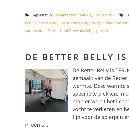
Geplaatst in
Evenementen
,
Nieuws
,
Tips van Jack
T
Groepslessen Norg
,
Livestreams Norg
,
Norg
,
Ondemand spo
sportschool
,
Sportschool Drenthe
,
Veilig sporten
DE BETTER BELLY IS
De Better Belly is TER
gemaakt van de Better 
warmte. Deze warmte s
specifieke plekken, in
manier wordt het lich
vocht te verliezen en h
fijn voor de spierpijn 
in een s...