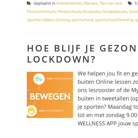
Geplaatst in
Evenementen
,
Nieuws
,
Tips van Jack
T
Fitnesscentrum
,
Fitnesschool
,
Groepsles
,
Groepslessen
,
Groe
Sporten tijdens Corona
,
sportschool
,
Sportschool Drenthe
,
s
HOE BLIJF JE GEZON
LOCKDOWN?
We helpen jou fit en ge
buiten Online lessen zo
ons lesrooster of de M
buiten in tweetallen (
je sporten? Maandag to
tot en met zondag 9.00 
WELLNESS APP jouw spor