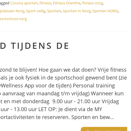
agged
Corona sporten
,
fitness
,
Fitness Drenthe
,
fitness norg
,
pslessen Norg
,
Sport veilig
,
Sporten
,
Sporten in Norg
,
Sporten NORG
,
portschool norg
D TIJDENS DE
zond te blijven! Hoe gaan we dat doen? Vrije fitness
als je ook fysiek in de sportschool gewend bent (zie
yWellness App voor de tijden) Personal training
op aanvraag van maandag t/m vrijdag) Wanneer kun
t en met donderdag 9.00 uur - 21.00 uur Vrijdag
uur - 13.00 uur LET OP: Je dient via de MY
tactiviteiten te reserveren. Sporten en bew...