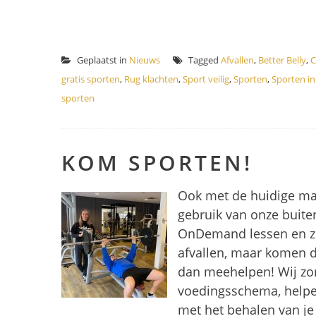
Geplaatst in
Nieuws
Tagged
Afvallen
,
Better Belly
,
C
gratis sporten
,
Rug klachten
,
Sport veilig
,
Sporten
,
Sporten i
sporten
KOM SPORTEN!
Ook met de huidige ma
gebruik van onze buiten
OnDemand lessen en zorg 
afvallen, maar komen de
dan meehelpen! Wij zo
voedingsschema, helpen
met het behalen van je