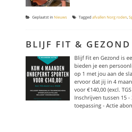
Geplaatst in
Nieuws
Tagged
afvallen Norg roden
,
S
BLIJF FIT & GEZOND
Blijf Fit en Gezond is e
bieden je een persoonl
op 1 met jou aan de sl
ervoor dat jij in 4 ma
voor €140,00 (excl. TG
Inschrijven tussen 15
toepassing - Actie ab