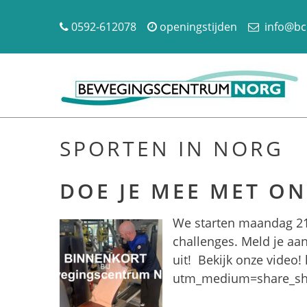
0592-612078
openingstijden
info@bc
SPORTEN IN NORG
DOE JE MEE MET O
We starten maandag 21
challenges. Meld je aan
uit! Bekijk onze video
utm_medium=share_s