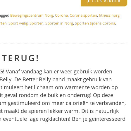
LEES VERDER
agged
Bewegingscentrum Norg
,
Corona
,
Corona sporten
,
fitness norg
,
rten
,
Sport veilig
,
Sporten
,
Sporten in Norg
,
Sporten tijdens Corona
,
 TERUG!
UG! Vanaf vandaag kan er weer gebruik worden
Belly. De Better Belly band maakt gebruik van
timuleert het lichaam om warmer te worden op
 dit geval rondom de buik en onderrug! Op deze
aam gestimuleerd om meer calorieën te verbranden,
et maakt de spieren lekker warm. Dit is natuurlijk
en eventuele lage rugklachten! Ben je geïnteresseerd