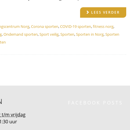
LEES VERDER
ngscentrum Norg
,
Corona sporten
,
COVID-19 sporten
,
fitness norg
,
g
,
Ondemand sporten
,
Sport veilig
,
Sporten
,
Sporten in Norg
,
Sporten
rten
N
FACEBOOK POSTS
t/m vrijdag
1:30 uur