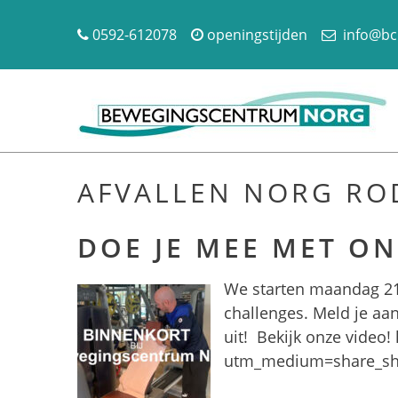
0592-612078
openingstijden
info@bc
AFVALLEN NORG RO
DOE JE MEE MET O
We starten maandag 21
challenges. Meld je aan
uit! Bekijk onze video
utm_medium=share_s