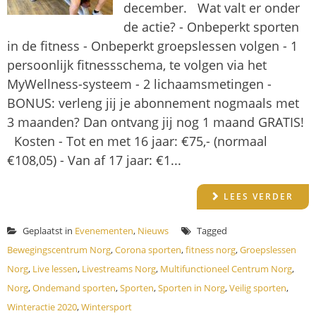
december. Wat valt er onder
de actie? - Onbeperkt sporten
in de fitness - Onbeperkt groepslessen volgen - 1
persoonlijk fitnessschema, te volgen via het
MyWellness-systeem - 2 lichaamsmetingen -
BONUS: verleng jij je abonnement nogmaals met
3 maanden? Dan ontvang jij nog 1 maand GRATIS!
Kosten - Tot en met 16 jaar: €75,- (normaal
€108,05) - Van af 17 jaar: €1...
LEES VERDER
Geplaatst in
Evenementen
,
Nieuws
Tagged
Bewegingscentrum Norg
,
Corona sporten
,
fitness norg
,
Groepslessen
Norg
,
Live lessen
,
Livestreams Norg
,
Multifunctioneel Centrum Norg
,
Norg
,
Ondemand sporten
,
Sporten
,
Sporten in Norg
,
Veilig sporten
,
Winteractie 2020
,
Wintersport