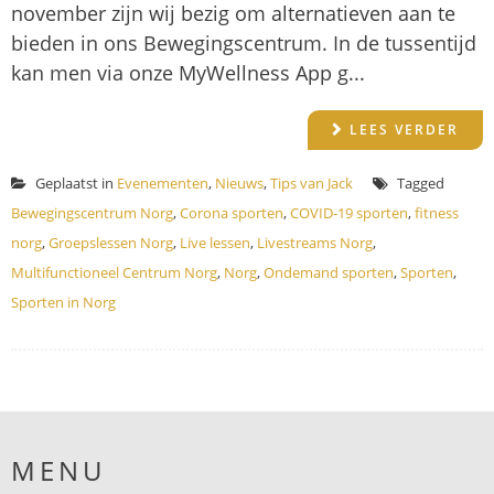
november zijn wij bezig om alternatieven aan te
bieden in ons Bewegingscentrum. In de tussentijd
kan men via onze MyWellness App g...
LEES VERDER
Geplaatst in
Evenementen
,
Nieuws
,
Tips van Jack
Tagged
Bewegingscentrum Norg
,
Corona sporten
,
COVID-19 sporten
,
fitness
norg
,
Groepslessen Norg
,
Live lessen
,
Livestreams Norg
,
Multifunctioneel Centrum Norg
,
Norg
,
Ondemand sporten
,
Sporten
,
Sporten in Norg
MENU