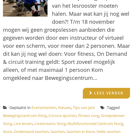
van het lesrooster moeten
halen. Maar wat kan jij nog wel
doen?! T/m 18 november
mogen wij geen groepslessen aanbieden die
gegeven worden door een instructeur of virtueel
voor een scherm, voor meer dan 2 personen. Maar
dit kan jij nog wel doen: Voor fitness, On Demand
& circuit training geldt: Sport zoveel mogelijk
alleen, of met maximaal 1 persoon Kom
omgekleed naar Bewegingscentrum...
LEES VERDER
Geplaatst in
Evenementen
,
Nieuws
,
Tips van Jack
Tagged
Bewegingscentrum Norg
,
Corona sporten
,
fitness norg
,
Groepslessen
Norg
,
Live lessen
,
Livestreams Norg
,
Multifunctioneel Centrum Norg
,
Norg
,
Ondemand sporten
,
Sporten
,
Sporten in Norg
,
Veilig sporten