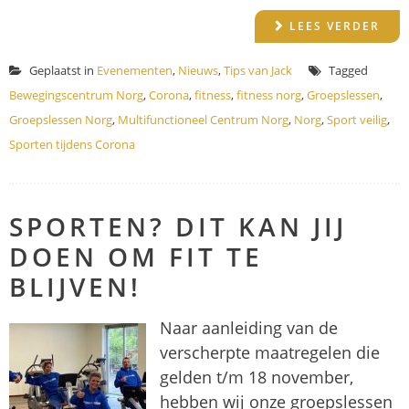
LEES VERDER
Geplaatst in
Evenementen
,
Nieuws
,
Tips van Jack
Tagged
Bewegingscentrum Norg
,
Corona
,
fitness
,
fitness norg
,
Groepslessen
,
Groepslessen Norg
,
Multifunctioneel Centrum Norg
,
Norg
,
Sport veilig
,
Sporten tijdens Corona
SPORTEN? DIT KAN JIJ
DOEN OM FIT TE
BLIJVEN!
Naar aanleiding van de
verscherpte maatregelen die
gelden t/m 18 november,
hebben wij onze groepslessen