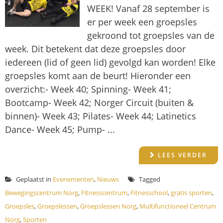
WEEK! Vanaf 28 september is
er per week een groepsles
gekroond tot groepsles van de
week. Dit betekent dat deze groepsles door
iedereen (lid of geen lid) gevolgd kan worden! Elke
groepsles komt aan de beurt! Hieronder een
overzicht:- Week 40; Spinning- Week 41;
Bootcamp- Week 42; Norger Circuit (buiten &
binnen)- Week 43; Pilates- Week 44; Latinetics
Dance- Week 45; Pump- ...
LEES VERDER
Geplaatst in
Evenementen
,
Nieuws
Tagged
Bewegingscentrum Norg
,
Fitnesscentrum
,
Fitnesschool
,
gratis sporten
,
Groepsles
,
Groepslessen
,
Groepslessen Norg
,
Multifunctioneel Centrum
Norg
,
Sporten