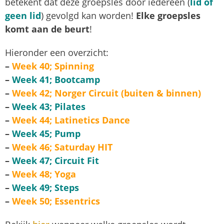
betekent dat deze groepsles door iedereen (
lid of
geen lid
) gevolgd kan worden!
Elke groepsles
komt aan de beurt
!
Hieronder een overzicht:
–
Week 40; Spinning
–
Week 41; Bootcamp
–
Week 42; Norger Circuit (buiten & binnen)
–
Week 43; Pilates
–
Week 44; Latinetics Dance
–
Week 45; Pump
–
Week 46; Saturday HIT
–
Week 47; Circuit Fit
–
Week 48; Yoga
–
Week 49; Steps
–
Week 50; Essentrics