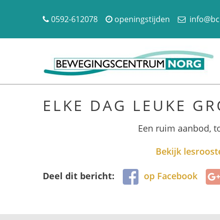
0592-612078
openingstijden
info@bc
ELKE DAG LEUKE GR
Een ruim aanbod, t
Bekijk lesroost
Deel dit bericht:
op Facebook