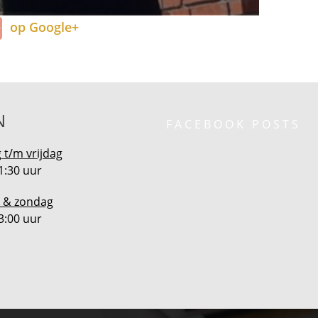
op Google+
N
FACEBOOK POSTS
t/m vrijdag
1:30 uur
 & zondag
3:00 uur