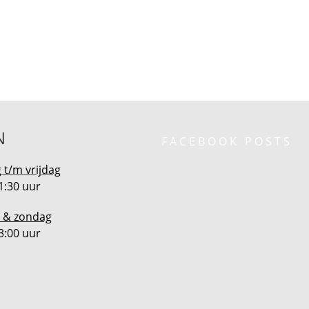
N
FACEBOOK POSTS
t/m vrijdag
1:30 uur
 & zondag
3:00 uur