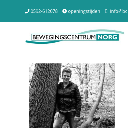
0592-612078
openingstijden
info@bcn