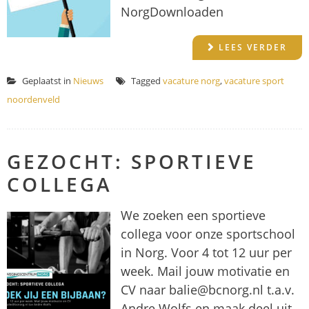
NorgDownloaden
LEES VERDER
Geplaatst in
Nieuws
Tagged
vacature norg
,
vacature sport
noordenveld
GEZOCHT: SPORTIEVE
COLLEGA
We zoeken een sportieve
collega voor onze sportschool
in Norg. Voor 4 tot 12 uur per
week. Mail jouw motivatie en
CV naar balie@bcnorg.nl t.a.v.
Andre Wolfs en maak deel uit