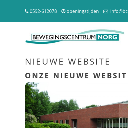
0592-612078
openingstijden
info@bc
NIEUWE WEBSITE
ONZE NIEUWE WEBSI