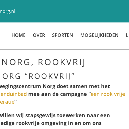
norg.nl
HOME
OVER
SPORTEN
MOGELIJKHEDEN
L
NORG, ROOKVRIJ
ORG “ROOKVRIJ”
egingscentrum Norg doet samen met het
enduinbad
mee aan de campagne “
een rook vrije
eratie
”
willen wij stapsgewijs toewerken naar een
ledige rookvrije omgeving in en om ons