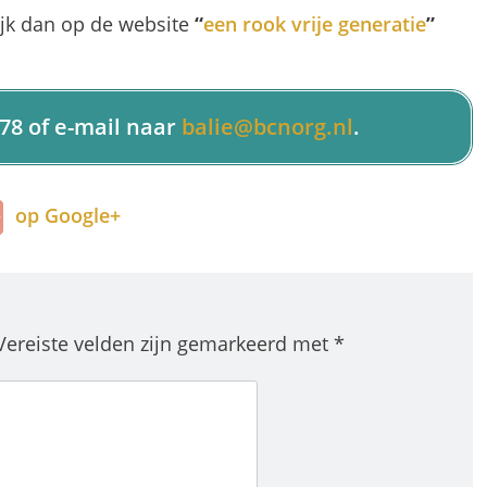
ijk dan op de website
“
een rook vrije generatie
”
78 of e-mail naar
balie@bcnorg.nl
.
op Google+
Vereiste velden zijn gemarkeerd met
*