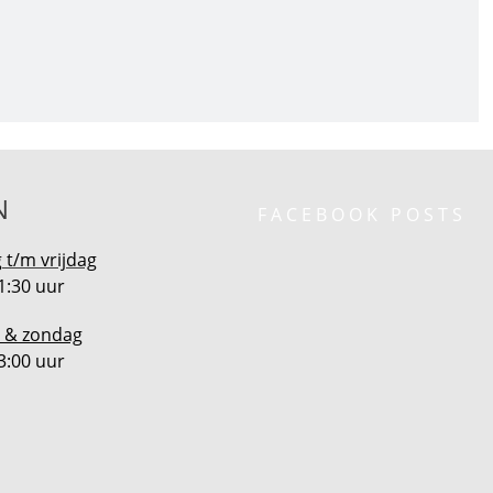
N
FACEBOOK POSTS
t/m vrijdag
1:30 uur
 & zondag
3:00 uur