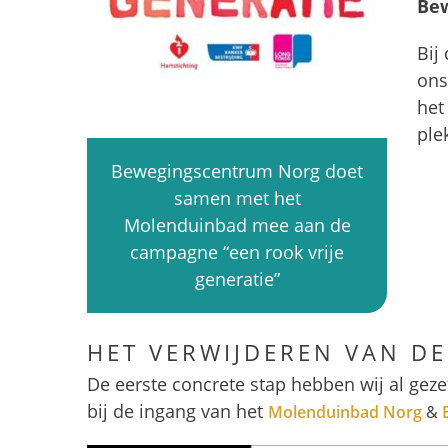
Be
Bij
ons
he
ple
Bewegingscentrum Norg doet
samen met het
Molenduinbad mee aan de
campagne “een rook vrije
generatie”
HET VERWIJDEREN VAN D
De eerste concrete stap hebben wij al geze
bij de ingang van het
Molenduinbad Norg
&