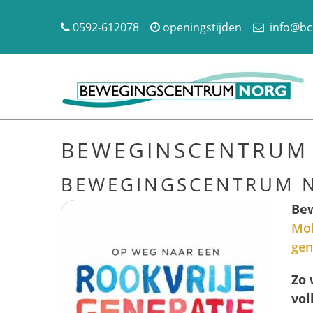
0592-612078
openingstijden
info@bc
BEWEGINSCENTRUM 
BEWEGINGSCENTRUM N
Bew
Mol
gen
Zo 
vol